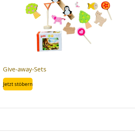
Give-away-Sets
Jetzt stöbern