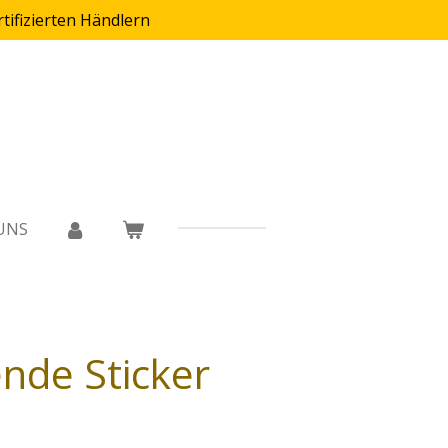
rtifizierten Händlern
UNS
ende Sticker