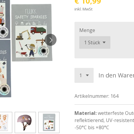
€ 10,99
inkl. MwSt
Menge
In den Ware
Artikelnummer:
164
Material:
wetterfeste Outd
reflektierend, UV-resiste
-50°C bis +80°C